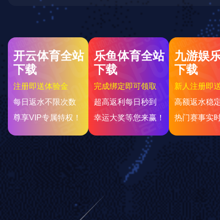
令人刮目相看，在关键时刻屡屡展现出超
而俄克拉荷马城雷霆同样不容小觑，他们
战术体系。球队明星球员谢伊·吉尔杰斯-
霆还拥有一批优秀角色球员，为主力提供
综合来看，两队都具有极高的竞技水平，
2、关键球员表现分析
对于76人来说，乔尔·恩比德无疑是他们
在面对雷霆时，他需要利用身高优势去压
手轻松得分。
哈登作为经验丰富的老将，其比赛节奏掌
关键时刻可以带动全队士气。同时，哈登