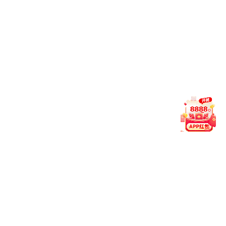
他们能够在安全和谐中成长进步。
最终，通过科学训练与合理安排，我们期待看到更多
像埃里克·加西亚这样的优秀人才茁壮成长。在追求成
功之路上，不妨先停下来想一想：真正持久且富有成
效的方法是什么？希望本文能够唤醒更多人对于这类
问题的思考，为推动体育界更科学、更人性化的发展
贡献力量。
上一篇：
阿斯分析贝林厄姆的出色表现为皇…
下一篇：
前NBA球员感慨詹姆斯41岁依然闪