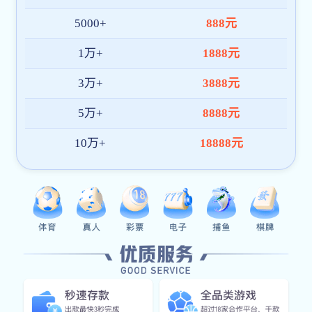
其次，心理压力也是一个不可忽视的重要因素。在高
强度竞争环境中，加西亚不仅需要保持良好的竞技状
态，还要面对外界对他表现的期待。这种心理负担如
果处理不当，会进一步影响他的身体状况，使其在赛
场上的表现受到制约。
最后，过度使用还可能导致潜在的长期健康问题。例
如，关节磨损、肌肉劳损等情况都可能由于反复负荷
造成。因此，在制定训练和比赛计划时，应特别注意
给予球员适当的休息时间，以减少这些风险。
2、职业运动员的身体承受能力
其次，我们需要明确职业运动员虽具备较高的身体素
质，但并非无懈可击。即使是像埃里克·加西亚这样的
优秀球员，其生理极限也是有限度的。在经历连续多