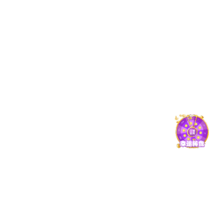
在隐患逐渐显露出来。因此，实现良好沟通机制，对
保障每位成员健康至关重要。
4、科学训练与合理安排
为了有效应对上述问题，引入科学化训练理念显得尤
为重要。现代科技的发展让我们能够利用各种仪器设
备监测到运动过程中的生理指标，通过数据分析为运
动量做合理规划。这种方法可以帮助埃里克·加西亚实
现更有效率、更低风险地提升竞技水平。
其次，要注重恢复手段。针对高强度训练后的疲惫状
态，引入物理治疗、按摩以及营养补充等手段，都有
助于促进快速恢复。同时，在日常饮食上，要保证摄
入足够营养，以支持其激烈赛事后的修复过程，这样
才能让他保持最佳状态迎接下一轮挑战。