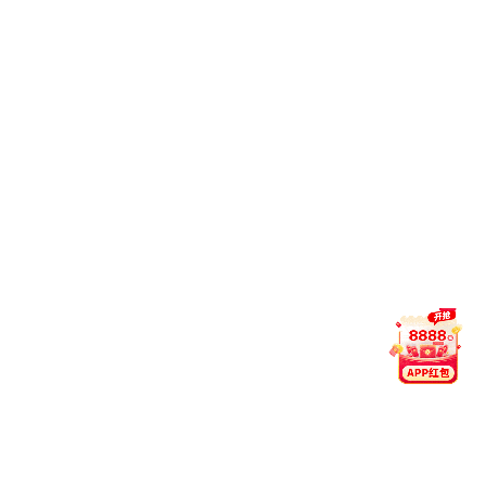
东契奇期待里夫斯重返赛场帕金斯调侃自
在NBA的世界里，球员之间的互动和彼此的期待常常成为媒体
关注的焦...
2026-07-20
#2
马刺签约托拜亚斯哈里斯后或将放弃追逐
近年来，NBA的转会市场一直备受瞩目，各大球队在球员引进