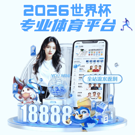
注册入口
首页
体育热点
埃因霍温与拜仁谈判塞巴里达未达成协议价格或不变
2026-08-09
尤文图斯有意签下自由球员斯通斯加强后防线实力
2026-08-08
阿森纳对哈弗茨标价6000万欧高薪阻碍转会进程
2026-08-07
玩转抽象艺术帕尔默与若昂佩德罗联袂演绎麦当娜新专辑宣传片
2026-08-05
霍伊伦与马奎尔埃文斯重聚合影分享老友情深再续昔日情谊
2026-08-04
杨瀚森分享比赛心得感谢球队胜利助力个人成长与提升
2026-08-03
追梦感叹哈珀未获更多上场机会G1精彩表现令人印象深刻
2026-08-02